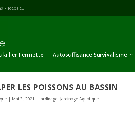
s – Idées e...
ulailler Fermette
Autosuffisance Survivalisme
PER LES POISSONS AU BASSIN
ique
|
Mai 3, 2021
|
Jardinage
,
Jardinage Aquatique